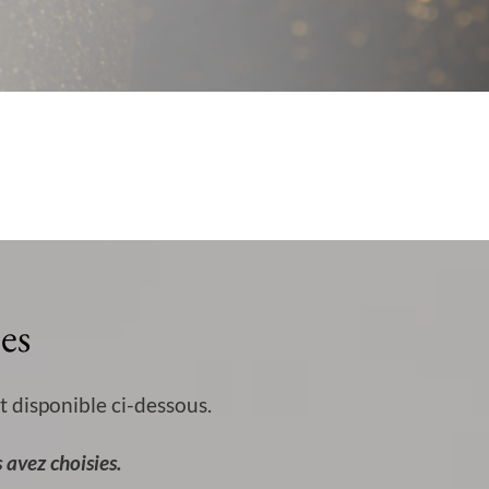
es
t disponible ci-dessous.
 avez choisies.