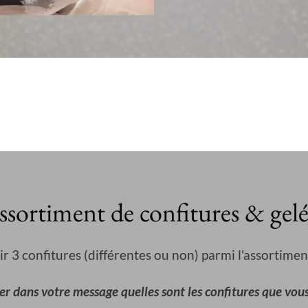
ssortiment de confitures & gelé
ir 3 confitures (différentes ou non) parmi l'assortimen
r dans votre message quelles sont les confitures que vous