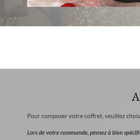
A
Pour composer votre coffret, veuillez chois
Lors de votre commande, pensez à bien spécifie